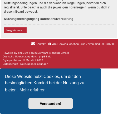
Nutzungsbedingungen und die verwandten Regelungen, bevor du dich
registrierst. Bitte beachte auch die jeweiligen Forenregeln, wenn du dich in
diesem Board bewegst.
Nutzungsbedingungen
|
Datenschutzerklärung
Registrieren
Kontakt
Alle Cookies löschen
Alle Zeiten sind
UTC+02:00
Powered by
phpBB
® Forum Software © phpBB Limited
Deutsche Übersetzung durch
phpBB.de
Style
proflat
von ©
Mazeltof
2017
Datenschutz
|
Nutzungsbedingungen
Diese Website nutzt Cookies, um dir den
bestmöglichen Komfort bei der Nutzung zu
bieten.
Mehr erfahren
Verstanden!