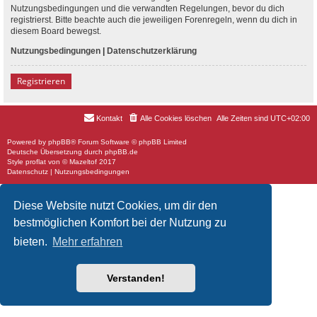
Nutzungsbedingungen und die verwandten Regelungen, bevor du dich
registrierst. Bitte beachte auch die jeweiligen Forenregeln, wenn du dich in
diesem Board bewegst.
Nutzungsbedingungen
|
Datenschutzerklärung
Registrieren
Kontakt
Alle Cookies löschen
Alle Zeiten sind
UTC+02:00
Powered by
phpBB
® Forum Software © phpBB Limited
Deutsche Übersetzung durch
phpBB.de
Style
proflat
von ©
Mazeltof
2017
Datenschutz
|
Nutzungsbedingungen
Diese Website nutzt Cookies, um dir den
bestmöglichen Komfort bei der Nutzung zu
bieten.
Mehr erfahren
Verstanden!