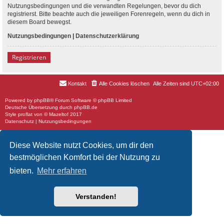
Nutzungsbedingungen und die verwandten Regelungen, bevor du dich
registrierst. Bitte beachte auch die jeweiligen Forenregeln, wenn du dich in
diesem Board bewegst.
Nutzungsbedingungen
|
Datenschutzerklärung
Registrieren
Kontakt
Alle Cookies löschen
Alle Zeiten sind
UTC+02:00
Powered by
phpBB
® Forum Software © phpBB Limited
Deutsche Übersetzung durch
phpBB.de
Style
proflat
von ©
Mazeltof
2017
Datenschutz
|
Nutzungsbedingungen
Diese Website nutzt Cookies, um dir den
bestmöglichen Komfort bei der Nutzung zu
bieten.
Mehr erfahren
Verstanden!