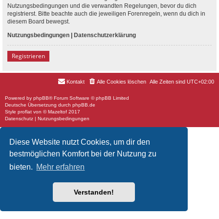
Nutzungsbedingungen und die verwandten Regelungen, bevor du dich
registrierst. Bitte beachte auch die jeweiligen Forenregeln, wenn du dich in
diesem Board bewegst.
Nutzungsbedingungen
|
Datenschutzerklärung
Registrieren
Kontakt
Alle Cookies löschen
Alle Zeiten sind
UTC+02:00
Powered by
phpBB
® Forum Software © phpBB Limited
Deutsche Übersetzung durch
phpBB.de
Style
proflat
von ©
Mazeltof
2017
Datenschutz
|
Nutzungsbedingungen
Diese Website nutzt Cookies, um dir den
bestmöglichen Komfort bei der Nutzung zu
bieten.
Mehr erfahren
Verstanden!