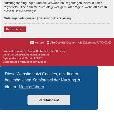
Nutzungsbedingungen und die verwandten Regelungen, bevor du dich
registrierst. Bitte beachte auch die jeweiligen Forenregeln, wenn du dich in
diesem Board bewegst.
Nutzungsbedingungen
|
Datenschutzerklärung
Registrieren
Kontakt
Alle Cookies löschen
Alle Zeiten sind
UTC+02:00
Powered by
phpBB
® Forum Software © phpBB Limited
Deutsche Übersetzung durch
phpBB.de
Style
proflat
von ©
Mazeltof
2017
Datenschutz
|
Nutzungsbedingungen
Diese Website nutzt Cookies, um dir den
bestmöglichen Komfort bei der Nutzung zu
bieten.
Mehr erfahren
Verstanden!