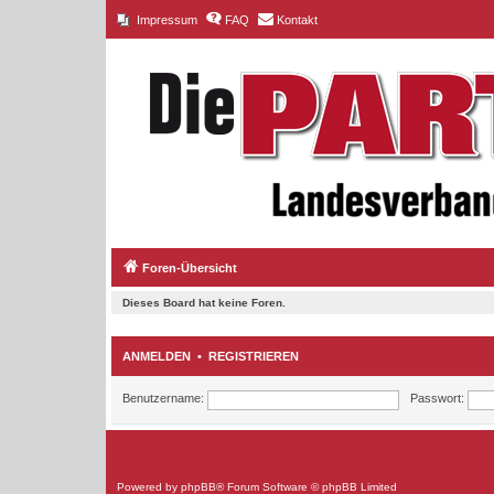
Impressum
FAQ
Kontakt
Foren-Übersicht
Dieses Board hat keine Foren.
ANMELDEN
•
REGISTRIEREN
Benutzername:
Passwort:
Powered by
phpBB
® Forum Software © phpBB Limited