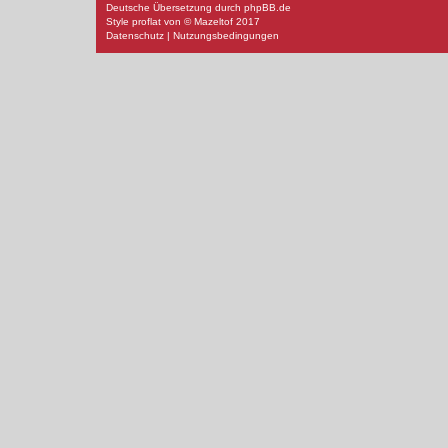
Deutsche Übersetzung durch
phpBB.de
Style
proflat
von ©
Mazeltof
2017
Datenschutz
|
Nutzungsbedingungen