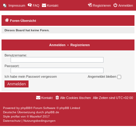
Impressum
FAQ
Kontakt
Registrieren
Anmelden
Foren-Übersicht
Dieses Board hat keine Foren.
Anmelden
•
Registrieren
Benutzername:
Passwort:
Ich habe mein Passwort vergessen
Angemeldet bleiben
Kontakt
Alle Cookies löschen
Alle Zeiten sind
UTC+02:00
Powered by
phpBB
® Forum Software © phpBB Limited
Deutsche Übersetzung durch
phpBB.de
Style
proflat
von ©
Mazeltof
2017
Datenschutz
|
Nutzungsbedingungen