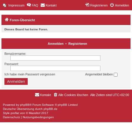
Impressum
FAQ
Kontakt
Registrieren
Anmelden
Foren-Übersicht
Dieses Board hat keine Foren.
Anmelden
•
Registrieren
Benutzername:
Passwort:
Ich habe mein Passwort vergessen
Angemeldet bleiben
Kontakt
Alle Cookies löschen
Alle Zeiten sind
UTC+02:00
Powered by
phpBB
® Forum Software © phpBB Limited
Deutsche Übersetzung durch
phpBB.de
Style
proflat
von ©
Mazeltof
2017
Datenschutz
|
Nutzungsbedingungen