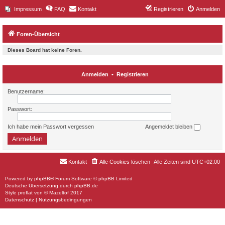
Impressum
FAQ
Kontakt
Registrieren
Anmelden
Foren-Übersicht
Dieses Board hat keine Foren.
Anmelden
•
Registrieren
Benutzername:
Passwort:
Ich habe mein Passwort vergessen
Angemeldet bleiben
Kontakt
Alle Cookies löschen
Alle Zeiten sind
UTC+02:00
Powered by
phpBB
® Forum Software © phpBB Limited
Deutsche Übersetzung durch
phpBB.de
Style
proflat
von ©
Mazeltof
2017
Datenschutz
|
Nutzungsbedingungen