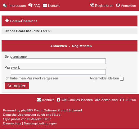
Impressum
FAQ
Kontakt
Registrieren
Anmelden
Foren-Übersicht
Dieses Board hat keine Foren.
Anmelden
•
Registrieren
Benutzername:
Passwort:
Ich habe mein Passwort vergessen
Angemeldet bleiben
Kontakt
Alle Cookies löschen
Alle Zeiten sind
UTC+02:00
Powered by
phpBB
® Forum Software © phpBB Limited
Deutsche Übersetzung durch
phpBB.de
Style
proflat
von ©
Mazeltof
2017
Datenschutz
|
Nutzungsbedingungen