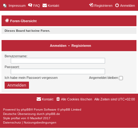
Impressum
FAQ
Kontakt
Registrieren
Anmelden
Foren-Übersicht
Dieses Board hat keine Foren.
Anmelden
•
Registrieren
Benutzername:
Passwort:
Ich habe mein Passwort vergessen
Angemeldet bleiben
Kontakt
Alle Cookies löschen
Alle Zeiten sind
UTC+02:00
Powered by
phpBB
® Forum Software © phpBB Limited
Deutsche Übersetzung durch
phpBB.de
Style
proflat
von ©
Mazeltof
2017
Datenschutz
|
Nutzungsbedingungen