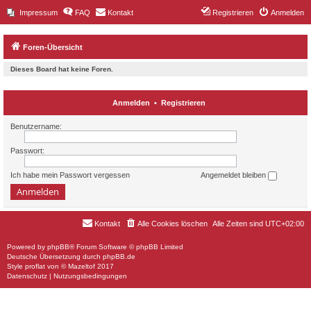
Impressum
FAQ
Kontakt
Registrieren
Anmelden
Foren-Übersicht
Dieses Board hat keine Foren.
Anmelden
•
Registrieren
Benutzername:
Passwort:
Ich habe mein Passwort vergessen
Angemeldet bleiben
Kontakt
Alle Cookies löschen
Alle Zeiten sind
UTC+02:00
Powered by
phpBB
® Forum Software © phpBB Limited
Deutsche Übersetzung durch
phpBB.de
Style
proflat
von ©
Mazeltof
2017
Datenschutz
|
Nutzungsbedingungen