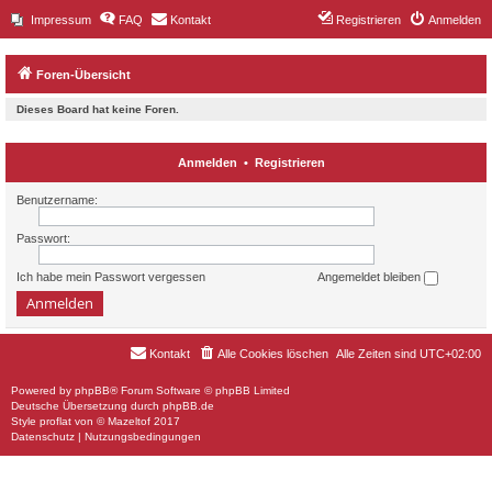
Impressum
FAQ
Kontakt
Registrieren
Anmelden
Foren-Übersicht
Dieses Board hat keine Foren.
Anmelden
•
Registrieren
Benutzername:
Passwort:
Ich habe mein Passwort vergessen
Angemeldet bleiben
Kontakt
Alle Cookies löschen
Alle Zeiten sind
UTC+02:00
Powered by
phpBB
® Forum Software © phpBB Limited
Deutsche Übersetzung durch
phpBB.de
Style
proflat
von ©
Mazeltof
2017
Datenschutz
|
Nutzungsbedingungen