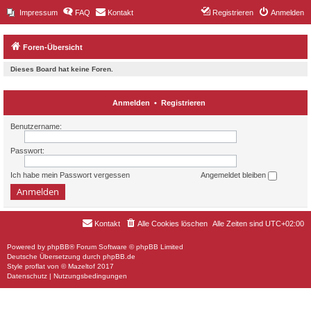
Impressum
FAQ
Kontakt
Registrieren
Anmelden
Foren-Übersicht
Dieses Board hat keine Foren.
Anmelden
•
Registrieren
Benutzername:
Passwort:
Ich habe mein Passwort vergessen
Angemeldet bleiben
Kontakt
Alle Cookies löschen
Alle Zeiten sind
UTC+02:00
Powered by
phpBB
® Forum Software © phpBB Limited
Deutsche Übersetzung durch
phpBB.de
Style
proflat
von ©
Mazeltof
2017
Datenschutz
|
Nutzungsbedingungen