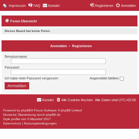
Impressum
FAQ
Kontakt
Registrieren
Anmelden
Foren-Übersicht
Dieses Board hat keine Foren.
Anmelden
•
Registrieren
Benutzername:
Passwort:
Ich habe mein Passwort vergessen
Angemeldet bleiben
Kontakt
Alle Cookies löschen
Alle Zeiten sind
UTC+02:00
Powered by
phpBB
® Forum Software © phpBB Limited
Deutsche Übersetzung durch
phpBB.de
Style
proflat
von ©
Mazeltof
2017
Datenschutz
|
Nutzungsbedingungen