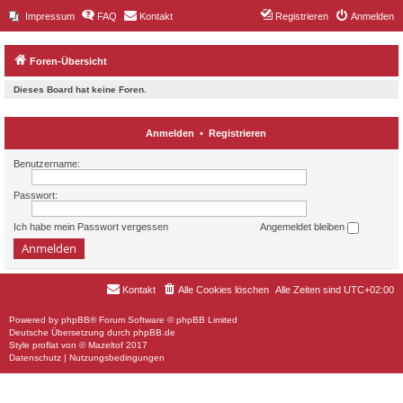
Impressum
FAQ
Kontakt
Registrieren
Anmelden
Foren-Übersicht
Dieses Board hat keine Foren.
Anmelden
•
Registrieren
Benutzername:
Passwort:
Ich habe mein Passwort vergessen
Angemeldet bleiben
Kontakt
Alle Cookies löschen
Alle Zeiten sind
UTC+02:00
Powered by
phpBB
® Forum Software © phpBB Limited
Deutsche Übersetzung durch
phpBB.de
Style
proflat
von ©
Mazeltof
2017
Datenschutz
|
Nutzungsbedingungen