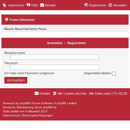
Impressum
FAQ
Kontakt
Registrieren
Anmelden
Foren-Übersicht
Dieses Board hat keine Foren.
Anmelden
•
Registrieren
Benutzername:
Passwort:
Ich habe mein Passwort vergessen
Angemeldet bleiben
Kontakt
Alle Cookies löschen
Alle Zeiten sind
UTC+02:00
Powered by
phpBB
® Forum Software © phpBB Limited
Deutsche Übersetzung durch
phpBB.de
Style
proflat
von ©
Mazeltof
2017
Datenschutz
|
Nutzungsbedingungen