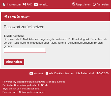
Impressum
FAQ
Kontakt
Registrieren
Anmelden
Foren-Übersicht
Passwort zurücksetzen
E-Mail-Adresse:
Du musst die E-Mail-Adresse angeben, die in deinem Profil hinterlegt ist. Diese hast du
bei der Registrierung angegeben oder nachträglich in deinem persönlichen Bereich
geändert.
Kontakt
Alle Cookies löschen
Alle Zeiten sind
UTC+02:00
Powered by
phpBB
® Forum Software © phpBB Limited
Deutsche Übersetzung durch
phpBB.de
Style
proflat
von ©
Mazeltof
2017
Datenschutz
|
Nutzungsbedingungen