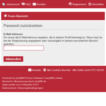
Impressum
FAQ
Kontakt
Registrieren
Anmelden
Foren-Übersicht
Passwort zurücksetzen
E-Mail-Adresse:
Du musst die E-Mail-Adresse angeben, die in deinem Profil hinterlegt ist. Diese hast du
bei der Registrierung angegeben oder nachträglich in deinem persönlichen Bereich
geändert.
Kontakt
Alle Cookies löschen
Alle Zeiten sind
UTC+02:00
Powered by
phpBB
® Forum Software © phpBB Limited
Deutsche Übersetzung durch
phpBB.de
Style
proflat
von ©
Mazeltof
2017
Datenschutz
|
Nutzungsbedingungen