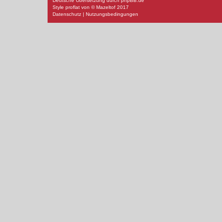
Deutsche Übersetzung durch
phpBB.de
Style
proflat
von ©
Mazeltof
2017
Datenschutz
|
Nutzungsbedingungen