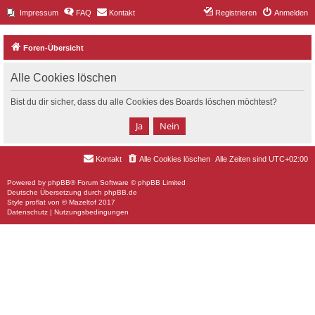
Impressum
FAQ
Kontakt
Registrieren
Anmelden
Foren-Übersicht
Alle Cookies löschen
Bist du dir sicher, dass du alle Cookies des Boards löschen möchtest?
Kontakt
Alle Cookies löschen
Alle Zeiten sind
UTC+02:00
Powered by
phpBB
® Forum Software © phpBB Limited
Deutsche Übersetzung durch
phpBB.de
Style
proflat
von ©
Mazeltof
2017
Datenschutz
|
Nutzungsbedingungen