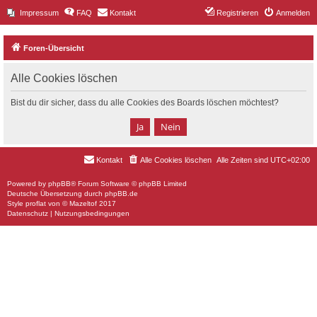
Impressum
FAQ
Kontakt
Registrieren
Anmelden
Foren-Übersicht
Alle Cookies löschen
Bist du dir sicher, dass du alle Cookies des Boards löschen möchtest?
Kontakt
Alle Cookies löschen
Alle Zeiten sind
UTC+02:00
Powered by
phpBB
® Forum Software © phpBB Limited
Deutsche Übersetzung durch
phpBB.de
Style
proflat
von ©
Mazeltof
2017
Datenschutz
|
Nutzungsbedingungen