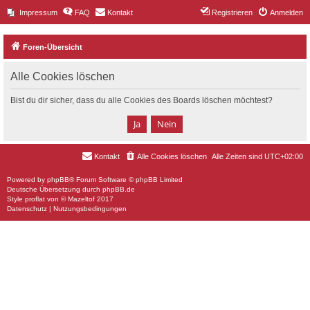
Impressum
FAQ
Kontakt
Registrieren
Anmelden
Foren-Übersicht
Alle Cookies löschen
Bist du dir sicher, dass du alle Cookies des Boards löschen möchtest?
Kontakt
Alle Cookies löschen
Alle Zeiten sind
UTC+02:00
Powered by
phpBB
® Forum Software © phpBB Limited
Deutsche Übersetzung durch
phpBB.de
Style
proflat
von ©
Mazeltof
2017
Datenschutz
|
Nutzungsbedingungen