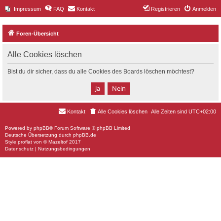
Impressum
FAQ
Kontakt
Registrieren
Anmelden
Foren-Übersicht
Alle Cookies löschen
Bist du dir sicher, dass du alle Cookies des Boards löschen möchtest?
Kontakt
Alle Cookies löschen
Alle Zeiten sind
UTC+02:00
Powered by
phpBB
® Forum Software © phpBB Limited
Deutsche Übersetzung durch
phpBB.de
Style
proflat
von ©
Mazeltof
2017
Datenschutz
|
Nutzungsbedingungen