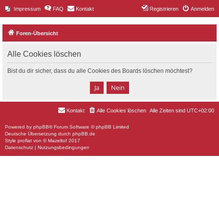
Impressum
FAQ
Kontakt
Registrieren
Anmelden
Foren-Übersicht
Alle Cookies löschen
Bist du dir sicher, dass du alle Cookies des Boards löschen möchtest?
Kontakt
Alle Cookies löschen
Alle Zeiten sind
UTC+02:00
Powered by
phpBB
® Forum Software © phpBB Limited
Deutsche Übersetzung durch
phpBB.de
Style
proflat
von ©
Mazeltof
2017
Datenschutz
|
Nutzungsbedingungen