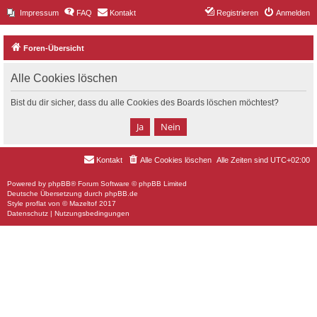
Impressum
FAQ
Kontakt
Registrieren
Anmelden
Foren-Übersicht
Alle Cookies löschen
Bist du dir sicher, dass du alle Cookies des Boards löschen möchtest?
Kontakt
Alle Cookies löschen
Alle Zeiten sind
UTC+02:00
Powered by
phpBB
® Forum Software © phpBB Limited
Deutsche Übersetzung durch
phpBB.de
Style
proflat
von ©
Mazeltof
2017
Datenschutz
|
Nutzungsbedingungen