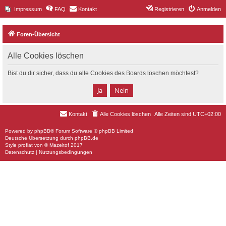
Impressum
FAQ
Kontakt
Registrieren
Anmelden
Foren-Übersicht
Alle Cookies löschen
Bist du dir sicher, dass du alle Cookies des Boards löschen möchtest?
Kontakt
Alle Cookies löschen
Alle Zeiten sind
UTC+02:00
Powered by
phpBB
® Forum Software © phpBB Limited
Deutsche Übersetzung durch
phpBB.de
Style
proflat
von ©
Mazeltof
2017
Datenschutz
|
Nutzungsbedingungen