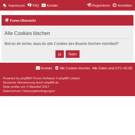
Impressum
FAQ
Kontakt
Registrieren
Anmelden
Foren-Übersicht
Alle Cookies löschen
Bist du dir sicher, dass du alle Cookies des Boards löschen möchtest?
Kontakt
Alle Cookies löschen
Alle Zeiten sind
UTC+02:00
Powered by
phpBB
® Forum Software © phpBB Limited
Deutsche Übersetzung durch
phpBB.de
Style
proflat
von ©
Mazeltof
2017
Datenschutz
|
Nutzungsbedingungen