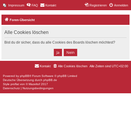
Impressum
FAQ
Kontakt
Registrieren
Anmelden
Foren-Übersicht
Alle Cookies löschen
Bist du dir sicher, dass du alle Cookies des Boards löschen möchtest?
Kontakt
Alle Cookies löschen
Alle Zeiten sind
UTC+02:00
Powered by
phpBB
® Forum Software © phpBB Limited
Deutsche Übersetzung durch
phpBB.de
Style
proflat
von ©
Mazeltof
2017
Datenschutz
|
Nutzungsbedingungen