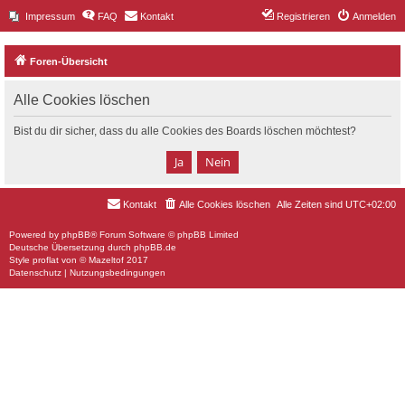
Impressum
FAQ
Kontakt
Registrieren
Anmelden
Foren-Übersicht
Alle Cookies löschen
Bist du dir sicher, dass du alle Cookies des Boards löschen möchtest?
Kontakt
Alle Cookies löschen
Alle Zeiten sind
UTC+02:00
Powered by
phpBB
® Forum Software © phpBB Limited
Deutsche Übersetzung durch
phpBB.de
Style
proflat
von ©
Mazeltof
2017
Datenschutz
|
Nutzungsbedingungen