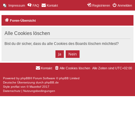
Impressum
FAQ
Kontakt
Registrieren
Anmelden
Foren-Übersicht
Alle Cookies löschen
Bist du dir sicher, dass du alle Cookies des Boards löschen möchtest?
Kontakt
Alle Cookies löschen
Alle Zeiten sind
UTC+02:00
Powered by
phpBB
® Forum Software © phpBB Limited
Deutsche Übersetzung durch
phpBB.de
Style
proflat
von ©
Mazeltof
2017
Datenschutz
|
Nutzungsbedingungen