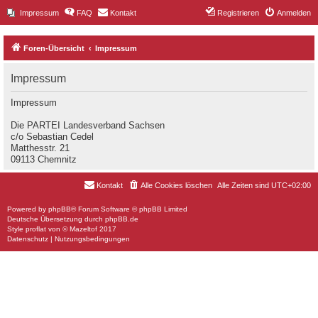
Impressum
FAQ
Kontakt
Registrieren
Anmelden
Foren-Übersicht
Impressum
Impressum
Impressum
Die PARTEI Landesverband Sachsen
c/o Sebastian Cedel
Matthesstr. 21
09113 Chemnitz
Kontakt
Alle Cookies löschen
Alle Zeiten sind
UTC+02:00
Powered by
phpBB
® Forum Software © phpBB Limited
Deutsche Übersetzung durch
phpBB.de
Style
proflat
von ©
Mazeltof
2017
Datenschutz
|
Nutzungsbedingungen