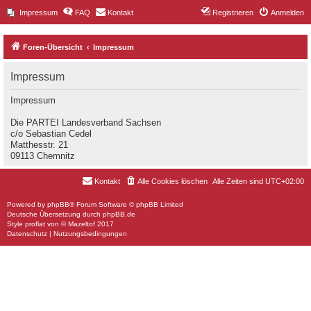
Impressum
FAQ
Kontakt
Registrieren
Anmelden
Foren-Übersicht
Impressum
Impressum
Impressum
Die PARTEI Landesverband Sachsen
c/o Sebastian Cedel
Matthesstr. 21
09113 Chemnitz
Kontakt
Alle Cookies löschen
Alle Zeiten sind
UTC+02:00
Powered by
phpBB
® Forum Software © phpBB Limited
Deutsche Übersetzung durch
phpBB.de
Style
proflat
von ©
Mazeltof
2017
Datenschutz
|
Nutzungsbedingungen