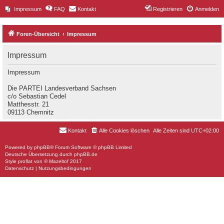
Impressum
FAQ
Kontakt
Registrieren
Anmelden
Foren-Übersicht
Impressum
Impressum
Impressum
Die PARTEI Landesverband Sachsen
c/o Sebastian Cedel
Matthesstr. 21
09113 Chemnitz
Kontakt
Alle Cookies löschen
Alle Zeiten sind
UTC+02:00
Powered by
phpBB
® Forum Software © phpBB Limited
Deutsche Übersetzung durch
phpBB.de
Style
proflat
von ©
Mazeltof
2017
Datenschutz
|
Nutzungsbedingungen