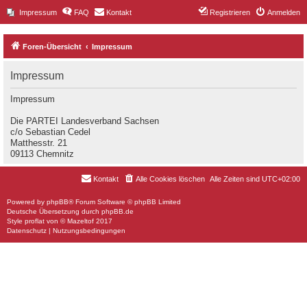
Impressum
FAQ
Kontakt
Registrieren
Anmelden
Foren-Übersicht
Impressum
Impressum
Impressum
Die PARTEI Landesverband Sachsen
c/o Sebastian Cedel
Matthesstr. 21
09113 Chemnitz
Kontakt
Alle Cookies löschen
Alle Zeiten sind
UTC+02:00
Powered by
phpBB
® Forum Software © phpBB Limited
Deutsche Übersetzung durch
phpBB.de
Style
proflat
von ©
Mazeltof
2017
Datenschutz
|
Nutzungsbedingungen