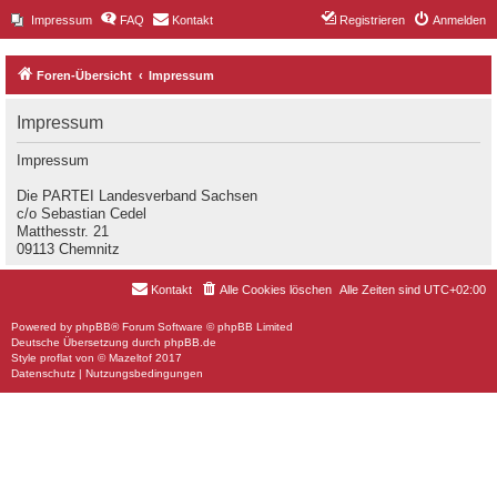
Impressum
FAQ
Kontakt
Registrieren
Anmelden
Foren-Übersicht
Impressum
Impressum
Impressum
Die PARTEI Landesverband Sachsen
c/o Sebastian Cedel
Matthesstr. 21
09113 Chemnitz
Kontakt
Alle Cookies löschen
Alle Zeiten sind
UTC+02:00
Powered by
phpBB
® Forum Software © phpBB Limited
Deutsche Übersetzung durch
phpBB.de
Style
proflat
von ©
Mazeltof
2017
Datenschutz
|
Nutzungsbedingungen