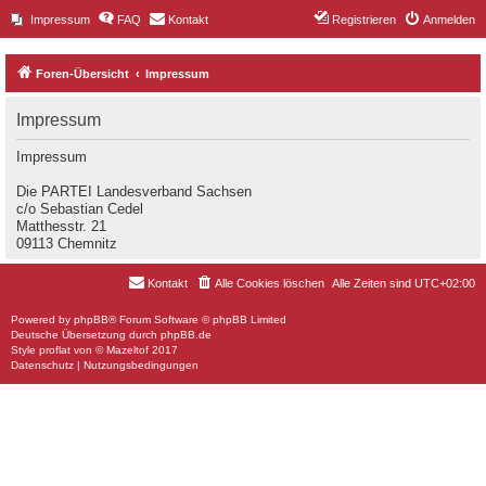
Impressum
FAQ
Kontakt
Registrieren
Anmelden
Foren-Übersicht
Impressum
Impressum
Impressum
Die PARTEI Landesverband Sachsen
c/o Sebastian Cedel
Matthesstr. 21
09113 Chemnitz
Kontakt
Alle Cookies löschen
Alle Zeiten sind
UTC+02:00
Powered by
phpBB
® Forum Software © phpBB Limited
Deutsche Übersetzung durch
phpBB.de
Style
proflat
von ©
Mazeltof
2017
Datenschutz
|
Nutzungsbedingungen