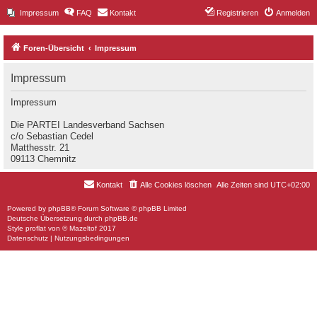
Impressum
FAQ
Kontakt
Registrieren
Anmelden
Foren-Übersicht
Impressum
Impressum
Impressum
Die PARTEI Landesverband Sachsen
c/o Sebastian Cedel
Matthesstr. 21
09113 Chemnitz
Kontakt
Alle Cookies löschen
Alle Zeiten sind
UTC+02:00
Powered by
phpBB
® Forum Software © phpBB Limited
Deutsche Übersetzung durch
phpBB.de
Style
proflat
von ©
Mazeltof
2017
Datenschutz
|
Nutzungsbedingungen