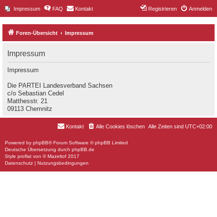
Impressum
FAQ
Kontakt
Registrieren
Anmelden
Foren-Übersicht
Impressum
Impressum
Impressum
Die PARTEI Landesverband Sachsen
c/o Sebastian Cedel
Matthesstr. 21
09113 Chemnitz
Kontakt
Alle Cookies löschen
Alle Zeiten sind
UTC+02:00
Powered by
phpBB
® Forum Software © phpBB Limited
Deutsche Übersetzung durch
phpBB.de
Style
proflat
von ©
Mazeltof
2017
Datenschutz
|
Nutzungsbedingungen