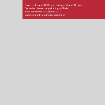
Powered by
phpBB
® Forum Software © phpBB Limited
Deutsche Übersetzung durch
phpBB.de
Style
proflat
von ©
Mazeltof
2017
Datenschutz
|
Nutzungsbedingungen