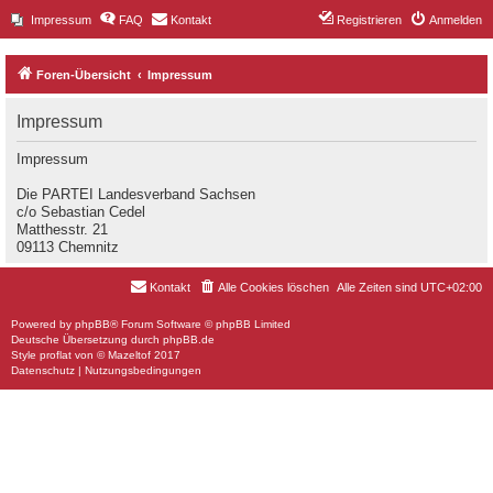
Impressum
FAQ
Kontakt
Registrieren
Anmelden
Foren-Übersicht
Impressum
Impressum
Impressum
Die PARTEI Landesverband Sachsen
c/o Sebastian Cedel
Matthesstr. 21
09113 Chemnitz
Kontakt
Alle Cookies löschen
Alle Zeiten sind
UTC+02:00
Powered by
phpBB
® Forum Software © phpBB Limited
Deutsche Übersetzung durch
phpBB.de
Style
proflat
von ©
Mazeltof
2017
Datenschutz
|
Nutzungsbedingungen