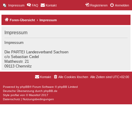
Impressum
FAQ
Kontakt
Registrieren
Anmelden
Foren-Übersicht
Impressum
Impressum
Impressum
Die PARTEI Landesverband Sachsen
c/o Sebastian Cedel
Matthesstr. 21
09113 Chemnitz
Kontakt
Alle Cookies löschen
Alle Zeiten sind
UTC+02:00
Powered by
phpBB
® Forum Software © phpBB Limited
Deutsche Übersetzung durch
phpBB.de
Style
proflat
von ©
Mazeltof
2017
Datenschutz
|
Nutzungsbedingungen