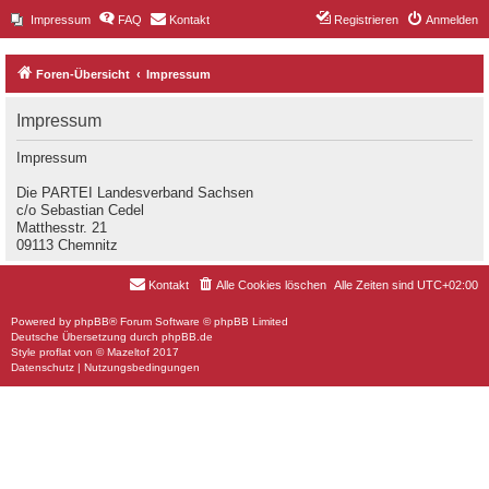
Impressum
FAQ
Kontakt
Registrieren
Anmelden
Foren-Übersicht
Impressum
Impressum
Impressum
Die PARTEI Landesverband Sachsen
c/o Sebastian Cedel
Matthesstr. 21
09113 Chemnitz
Kontakt
Alle Cookies löschen
Alle Zeiten sind
UTC+02:00
Powered by
phpBB
® Forum Software © phpBB Limited
Deutsche Übersetzung durch
phpBB.de
Style
proflat
von ©
Mazeltof
2017
Datenschutz
|
Nutzungsbedingungen