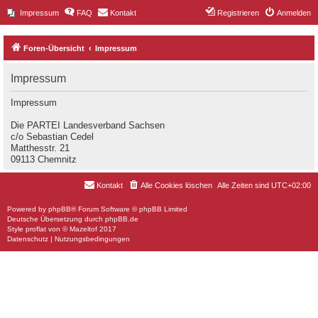
Impressum
FAQ
Kontakt
Registrieren
Anmelden
Foren-Übersicht
Impressum
Impressum
Impressum
Die PARTEI Landesverband Sachsen
c/o Sebastian Cedel
Matthesstr. 21
09113 Chemnitz
Kontakt
Alle Cookies löschen
Alle Zeiten sind
UTC+02:00
Powered by
phpBB
® Forum Software © phpBB Limited
Deutsche Übersetzung durch
phpBB.de
Style
proflat
von ©
Mazeltof
2017
Datenschutz
|
Nutzungsbedingungen