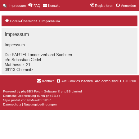
Impressum
FAQ
Kontakt
Registrieren
Anmelden
Foren-Übersicht
Impressum
Impressum
Impressum
Die PARTEI Landesverband Sachsen
c/o Sebastian Cedel
Matthesstr. 21
09113 Chemnitz
Kontakt
Alle Cookies löschen
Alle Zeiten sind
UTC+02:00
Powered by
phpBB
® Forum Software © phpBB Limited
Deutsche Übersetzung durch
phpBB.de
Style
proflat
von ©
Mazeltof
2017
Datenschutz
|
Nutzungsbedingungen