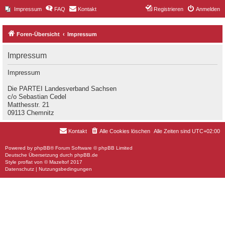
Impressum
FAQ
Kontakt
Registrieren
Anmelden
Foren-Übersicht
Impressum
Impressum
Impressum
Die PARTEI Landesverband Sachsen
c/o Sebastian Cedel
Matthesstr. 21
09113 Chemnitz
Kontakt
Alle Cookies löschen
Alle Zeiten sind
UTC+02:00
Powered by
phpBB
® Forum Software © phpBB Limited
Deutsche Übersetzung durch
phpBB.de
Style
proflat
von ©
Mazeltof
2017
Datenschutz
|
Nutzungsbedingungen