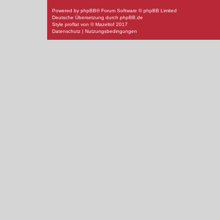
Powered by
phpBB
® Forum Software © phpBB Limited
Deutsche Übersetzung durch
phpBB.de
Style
proflat
von ©
Mazeltof
2017
Datenschutz
|
Nutzungsbedingungen