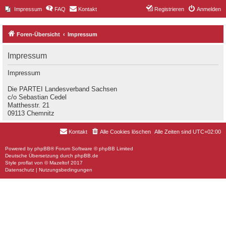
Impressum
FAQ
Kontakt
Registrieren
Anmelden
Foren-Übersicht
Impressum
Impressum
Impressum
Die PARTEI Landesverband Sachsen
c/o Sebastian Cedel
Matthesstr. 21
09113 Chemnitz
Kontakt
Alle Cookies löschen
Alle Zeiten sind
UTC+02:00
Powered by
phpBB
® Forum Software © phpBB Limited
Deutsche Übersetzung durch
phpBB.de
Style
proflat
von ©
Mazeltof
2017
Datenschutz
|
Nutzungsbedingungen