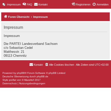
Impressum
FAQ
Kontakt
Registrieren
Anmelden
Foren-Übersicht
Impressum
Impressum
Impressum
Die PARTEI Landesverband Sachsen
c/o Sebastian Cedel
Matthesstr. 21
09113 Chemnitz
Kontakt
Alle Cookies löschen
Alle Zeiten sind
UTC+02:00
Powered by
phpBB
® Forum Software © phpBB Limited
Deutsche Übersetzung durch
phpBB.de
Style
proflat
von ©
Mazeltof
2017
Datenschutz
|
Nutzungsbedingungen