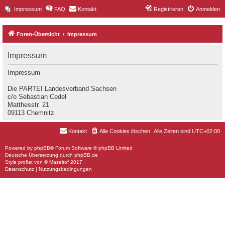
Impressum
FAQ
Kontakt
Registrieren
Anmelden
Foren-Übersicht
Impressum
Impressum
Impressum
Die PARTEI Landesverband Sachsen
c/o Sebastian Cedel
Matthesstr. 21
09113 Chemnitz
Kontakt
Alle Cookies löschen
Alle Zeiten sind
UTC+02:00
Powered by
phpBB
® Forum Software © phpBB Limited
Deutsche Übersetzung durch
phpBB.de
Style
proflat
von ©
Mazeltof
2017
Datenschutz
|
Nutzungsbedingungen